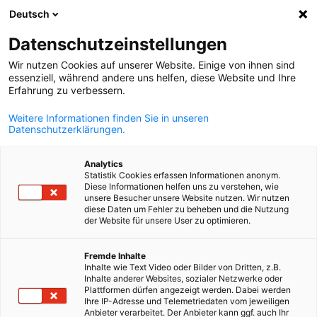
Deutsch
Suche öffnen
Navi
Ein
Info Hub:
Downloads
Datenschutzeinstellungen
Wir nutzen Cookies auf unserer Website. Einige von ihnen sind
Auf dieser Seite finden Sie eine Übersicht über unsere
essenziell, während andere uns helfen, diese Website und Ihre
Erfahrung zu verbessern.
Veranstaltungen, Publikationen und aktuelle News. Filtern
Sie nach passenden Kategorien.
Weitere Informationen finden Sie in unseren
Datenschutzerklärungen.
Analytics
Statistik Cookies erfassen Informationen anonym.
Diese Informationen helfen uns zu verstehen, wie
Filter und Sortierung anzeigen
unsere Besucher unsere Website nutzen. Wir nutzen
Filteroptionen wurden erfolgreich aktualisiert
diese Daten um Fehler zu beheben und die Nutzung
der Website für unsere User zu optimieren.
German
Fremde Inhalte
Inhalte wie Text Video oder Bilder von Dritten, z.B.
Im Zusammenhang mit Downloads
Inhalte anderer Websites, sozialer Netzwerke oder
Plattformen dürfen angezeigt werden. Dabei werden
Ihre IP-Adresse und Telemetriedaten vom jeweiligen
ALLE DOWNLOADS
AHK NEWS
DIHK PUBLIKATIONEN
INDUSTRIE P
Anbieter verarbeitet. Der Anbieter kann ggf. auch Ihr