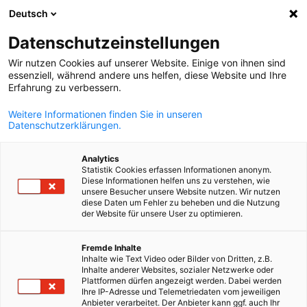
Deutsch
Suche öffnen
Navi
Ein
Info Hub:
Neuigkeiten
Datenschutzeinstellungen
Wir nutzen Cookies auf unserer Website. Einige von ihnen sind
Auf dieser Seite finden Sie eine Übersicht über unsere
essenziell, während andere uns helfen, diese Website und Ihre
Erfahrung zu verbessern.
Veranstaltungen, Publikationen und aktuelle News. Filtern
Sie nach passenden Kategorien.
Weitere Informationen finden Sie in unseren
Datenschutzerklärungen.
Analytics
Statistik Cookies erfassen Informationen anonym.
Diese Informationen helfen uns zu verstehen, wie
Filter und Sortierung anzeigen
unsere Besucher unsere Website nutzen. Wir nutzen
Filteroptionen wurden erfolgreich aktualisiert
diese Daten um Fehler zu beheben und die Nutzung
der Website für unsere User zu optimieren.
German
Fremde Inhalte
Inhalte wie Text Video oder Bilder von Dritten, z.B.
Im Zusammenhang mit Neuigkeiten
Inhalte anderer Websites, sozialer Netzwerke oder
Plattformen dürfen angezeigt werden. Dabei werden
Ihre IP-Adresse und Telemetriedaten vom jeweiligen
ALLE NEUIGKEITEN
AHK EVENT
AHK NEWS
DIENSTLEISTUNGEN
IND
Anbieter verarbeitet. Der Anbieter kann ggf. auch Ihr