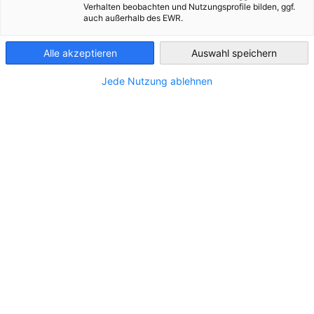
Verhalten beobachten und Nutzungsprofile bilden, ggf.
auch außerhalb des EWR.
Kazakhstan
Alle akzeptieren
Auswahl speichern
Jede Nutzung ablehnen
Eagle Track: Beschleunigte Visaverfahren
für usbekische Unternehmen mit
EMPFOHLEN
Deutschlandbezug
NEUIGKEITEN
Die AHK Zentralasien / GIC Usbekistan startet
gemeinsam mit der Deutschen Botschaft in
Usbekistan das Programm Eagle Track. Das
Verfahren ermöglicht die beschleunigte Bearbeitung