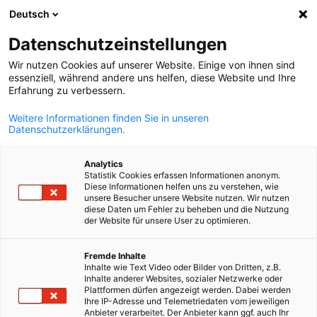
Deutsch
Suche öffnen
Navi
Ein
Info Hub:
Neuigkeiten
Datenschutzeinstellungen
Wir nutzen Cookies auf unserer Website. Einige von ihnen sind
Auf dieser Seite finden Sie eine Übersicht über unsere
essenziell, während andere uns helfen, diese Website und Ihre
Erfahrung zu verbessern.
Veranstaltungen, Publikationen und aktuelle News. Filtern
Sie nach passenden Kategorien.
Weitere Informationen finden Sie in unseren
Datenschutzerklärungen.
Analytics
Statistik Cookies erfassen Informationen anonym.
Diese Informationen helfen uns zu verstehen, wie
Filter und Sortierung anzeigen
unsere Besucher unsere Website nutzen. Wir nutzen
Filteroptionen wurden erfolgreich aktualisiert
diese Daten um Fehler zu beheben und die Nutzung
der Website für unsere User zu optimieren.
German
Fremde Inhalte
Inhalte wie Text Video oder Bilder von Dritten, z.B.
Im Zusammenhang mit Neuigkeiten
Inhalte anderer Websites, sozialer Netzwerke oder
Plattformen dürfen angezeigt werden. Dabei werden
Ihre IP-Adresse und Telemetriedaten vom jeweiligen
ALLE NEUIGKEITEN
AHK EVENT
AHK NEWS
DIENSTLEISTUNGEN
IND
Anbieter verarbeitet. Der Anbieter kann ggf. auch Ihr