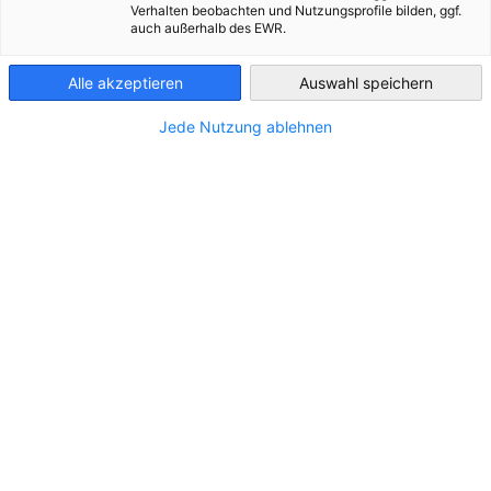
Verhalten beobachten und Nutzungsprofile bilden, ggf.
auch außerhalb des EWR.
Kazakhstan
Alle akzeptieren
Auswahl speichern
Jede Nutzung ablehnen
28-й День германской экономики в
Казахстане
СОБЫТИЕ
09.10.2026 — Конференция Место: Event Space
Forum (пр-т Сейфуллина, 617), Алматы; 09.10.2026
— Октоберфест, Алматы
МЕРОПРИЯТИЕ AHK
ПАРТНЕРСКОЕ МЕРОПРИЯТИЕ
ЭКОНОМИКА И БИЗНЕС
Регистрация