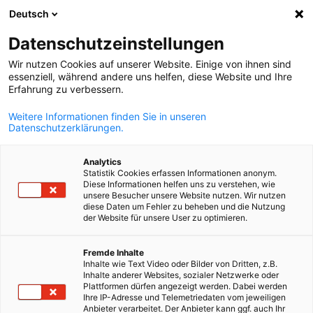
Deutsch
Открыть пои
Отк
Зак
Мероприятия
Datenschutzeinstellungen
Wir nutzen Cookies auf unserer Website. Einige von ihnen sind
На этой странице Вы найдёте обзор наших актуальны
essenziell, während andere uns helfen, diese Website und Ihre
Erfahrung zu verbessern.
мероприятий, а также событий наших партнёров.
Используйте фильтр по категориям, чтобы выбрать
Weitere Informationen finden Sie in unseren
Datenschutzerklärungen.
подходящие.
Analytics
Statistik Cookies erfassen Informationen anonym.
Diese Informationen helfen uns zu verstehen, wie
unsere Besucher unsere Website nutzen. Wir nutzen
diese Daten um Fehler zu beheben und die Nutzung
Показать фильтры и сортировку
der Website für unsere User zu optimieren.
Параметры фильтра успешно обновлены
Russian
Fremde Inhalte
Inhalte wie Text Video oder Bilder von Dritten, z.B.
Inhalte anderer Websites, sozialer Netzwerke oder
Plattformen dürfen angezeigt werden. Dabei werden
Ihre IP-Adresse und Telemetriedaten vom jeweiligen
Anbieter verarbeitet. Der Anbieter kann ggf. auch Ihr