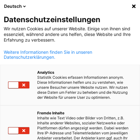
Deutsch
Открыть пои
Отк
Зак
Datenschutzeinstellungen
Wir nutzen Cookies auf unserer Website. Einige von ihnen sind
essenziell, während andere uns helfen, diese Website und Ihre
Erfahrung zu verbessern.
Weitere Informationen finden Sie in unseren
Datenschutzerklärungen.
Analytics
Statistik Cookies erfassen Informationen anonym.
Diese Informationen helfen uns zu verstehen, wie
Казахстан
unsere Besucher unsere Website nutzen. Wir nutzen
diese Daten um Fehler zu beheben und die Nutzung
der Website für unsere User zu optimieren.
На территории Казахстана, превышающей почти в восемь
Russian
Fremde Inhalte
раз территорию Германии, живет всего 19 млн. населения.
Inhalte wie Text Video oder Bilder von Dritten, z.B.
Несмотря на малочисленность населения эта страна по сво
Inhalte anderer Websites, sozialer Netzwerke oder
Plattformen dürfen angezeigt werden. Dabei werden
природным ресурсам является одной из самых значимых в
Ihre IP-Adresse und Telemetriedaten vom jeweiligen
экономическом аспекте не только в регионе Центральной
Anbieter verarbeitet. Der Anbieter kann ggf. auch Ihr