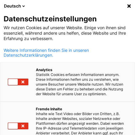
Deutsch
Открыть пои
Отк
Зак
Datenschutzeinstellungen
Wir nutzen Cookies auf unserer Website. Einige von ihnen sind
essenziell, während andere uns helfen, diese Website und Ihre
Erfahrung zu verbessern.
Weitere Informationen finden Sie in unseren
Datenschutzerklärungen.
Analytics
Statistik Cookies erfassen Informationen anonym.
Diese Informationen helfen uns zu verstehen, wie
Canva Pro
unsere Besucher unsere Website nutzen. Wir nutzen
Визовые услуги
diese Daten um Fehler zu beheben und die Nutzung
der Website für unsere User zu optimieren.
Russian
Fremde Inhalte
Визовый сервис по оформлению деловой и рабочей визы дл
Inhalte wie Text Video oder Bilder von Dritten, z.B.
квалифицированных специалистов
Inhalte anderer Websites, sozialer Netzwerke oder
Plattformen dürfen angezeigt werden. Dabei werden
Наша визовая поддержка включает в себя услуги по
Ihre IP-Adresse und Telemetriedaten vom jeweiligen
Anbieter verarbeitet. Der Anbieter kann ggf. auch Ihr
оформлению немецких деловых виз, поддержку в