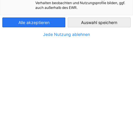
Verhalten beobachten und Nutzungsprofile bilden, ggf.
auch außerhalb des EWR.
Kazakhstan
Alle akzeptieren
Auswahl speichern
Jede Nutzung ablehnen
28-й День германской экономики в
Казахстане
СОБЫТИЕ
09.10.2026 — Конференция Место: Event Space
Forum (пр-т Сейфуллина, 617), Алматы; 09.10.2026
— Октоберфест, Алматы
МЕРОПРИЯТИЕ AHK
ПАРТНЕРСКОЕ МЕРОПРИЯТИЕ
ЭКОНОМИКА И БИЗНЕС
Регистрация