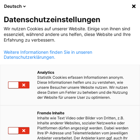
Deutsch
Открыть пои
Отк
Зак
Мероприятия
Datenschutzeinstellungen
Wir nutzen Cookies auf unserer Website. Einige von ihnen sind
На этой странице Вы найдёте обзор наших актуальны
essenziell, während andere uns helfen, diese Website und Ihre
Erfahrung zu verbessern.
мероприятий, а также событий наших партнёров.
Используйте фильтр по категориям, чтобы выбрать
Weitere Informationen finden Sie in unseren
Datenschutzerklärungen.
подходящие.
Analytics
Statistik Cookies erfassen Informationen anonym.
Diese Informationen helfen uns zu verstehen, wie
unsere Besucher unsere Website nutzen. Wir nutzen
diese Daten um Fehler zu beheben und die Nutzung
Показать фильтры и сортировку
der Website für unsere User zu optimieren.
Параметры фильтра успешно обновлены
Russian
Fremde Inhalte
Inhalte wie Text Video oder Bilder von Dritten, z.B.
Inhalte anderer Websites, sozialer Netzwerke oder
Plattformen dürfen angezeigt werden. Dabei werden
Ihre IP-Adresse und Telemetriedaten vom jeweiligen
Anbieter verarbeitet. Der Anbieter kann ggf. auch Ihr