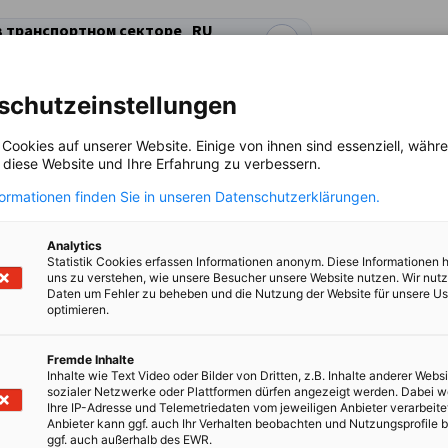
в транспортном секторе_RU
schutzeinstellungen
 Cookies auf unserer Website. Einige von ihnen sind essenziell, wäh
Я
, diese Website und Ihre Erfahrung zu verbessern.
formationen finden Sie in unseren Datenschutzerklärungen.
Analytics
ok
inkedIn
ся на X
делиться на Xing
Копирование URL в буфер обмена
Statistik Cookies erfassen Informationen anonym. Diese Informationen 
uns zu verstehen, wie unsere Besucher unsere Website nutzen. Wir nut
Daten um Fehler zu beheben und die Nutzung der Website für unsere Us
optimieren.
о-то еще?
Fremde Inhalte
Inhalte wie Text Video oder Bilder von Dritten, z.B. Inhalte anderer Websi
sozialer Netzwerke oder Plattformen dürfen angezeigt werden. Dabei 
ормационном центре вы
ПЕРЕЙТИ В ИНФОРМАЦИОН
Ihre IP-Adresse und Telemetriedaten vom jeweiligen Anbieter verarbeite
Anbieter kann ggf. auch Ihr Verhalten beobachten und Nutzungsprofile b
едние новости, материалы
ggf. auch außerhalb des EWR.