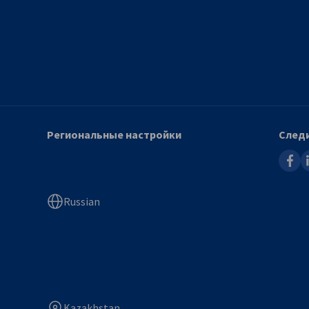
Региональные настройки
Следи
faceb
l
Russian
Kazakhstan