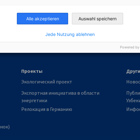
я, видео, подкасты.
nomic Affairs and Energy
Alle akzeptieren
Auswahl speichern
Chamber of Commerce and Industry
hamber of Commerce and Industry
AHK.de
Germany Trade & In
Jede Nutzung ablehnen
Powered by
Проекты
Други
Экологический проект
Ново
Экспортная инициатива в области
Публи
энергетики
Узбек
Релокация в Германию
Инфо
ынок)