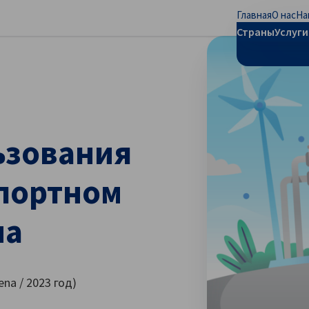
Главная
О нас
На
рыть региональные настройки
Страны
Услуги
ьзования
спортном
на
na / 2023 год)