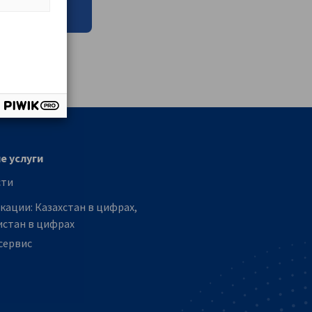
vest
е услуги
сти
кации: Казахстан в цифрах,
истан в цифрах
сервис