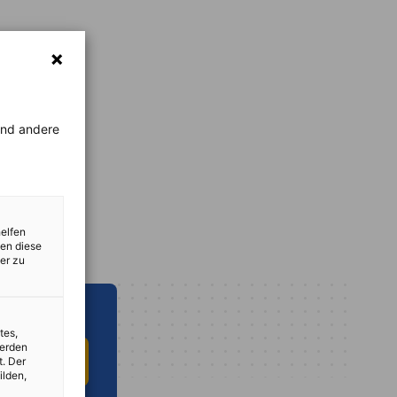
rend andere
helfen
zen diese
er zu
tes,
werden
НЫЙ ЦЕНТР
t. Der
ilden,