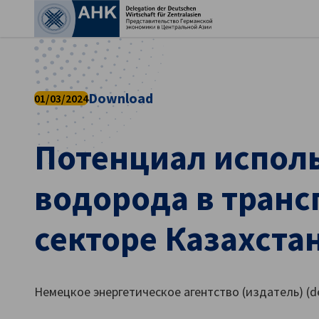
Зак
Download
01/03/2024
Потенциал испол
водорода в тран
секторе Казахста
Russian
Немецкое энергетическое агентство (издатель) (de