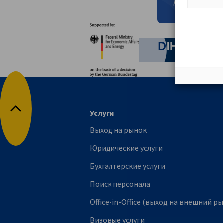
для скачивани
Партнеры
Federal Ministry for Eco
German C
Услуги
наверх
Выход на рынок
Юридические услуги
Бухгалтерские услуги
Поиск персонала
Office-in-Office (выход на внешний р
Визовые услуги