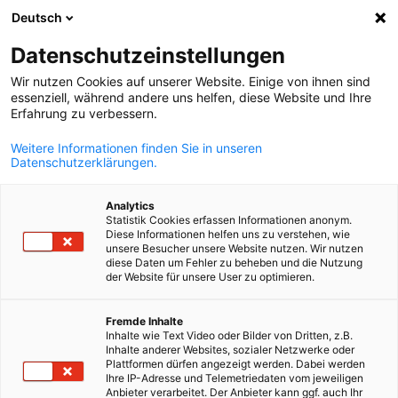
Deutsch
Suche öffnen
Navi
Ein
Datenschutzeinstellungen
Wir nutzen Cookies auf unserer Website. Einige von ihnen sind
essenziell, während andere uns helfen, diese Website und Ihre
Erfahrung zu verbessern.
Weitere Informationen finden Sie in unseren
Datenschutzerklärungen.
Analytics
Statistik Cookies erfassen Informationen anonym.
Diese Informationen helfen uns zu verstehen, wie
News
10/06/2024
unsere Besucher unsere Website nutzen. Wir nutzen
diese Daten um Fehler zu beheben und die Nutzung
der Website für unsere User zu optimieren.
Hamburger
German
Fremde Inhalte
Außenwirtschaftstag 2024
Inhalte wie Text Video oder Bilder von Dritten, z.B.
Inhalte anderer Websites, sozialer Netzwerke oder
Plattformen dürfen angezeigt werden. Dabei werden
Ihre IP-Adresse und Telemetriedaten vom jeweiligen
am 1. Juli 2024 in der Handelskammer Hamburg
Anbieter verarbeitet. Der Anbieter kann ggf. auch Ihr