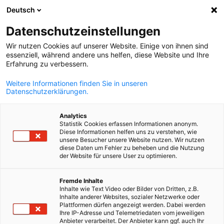
Deutsch
Suche öffnen
Navi
Ein
Datenschutzeinstellungen
Wir nutzen Cookies auf unserer Website. Einige von ihnen sind
essenziell, während andere uns helfen, diese Website und Ihre
Erfahrung zu verbessern.
Weitere Informationen finden Sie in unseren
Datenschutzerklärungen.
Analytics
Statistik Cookies erfassen Informationen anonym.
Diese Informationen helfen uns zu verstehen, wie
News
15/01/2024
unsere Besucher unsere Website nutzen. Wir nutzen
diese Daten um Fehler zu beheben und die Nutzung
der Website für unsere User zu optimieren.
KIHE 2024- 29-th International
German
Fremde Inhalte
Healthcare Exhibition
Inhalte wie Text Video oder Bilder von Dritten, z.B.
Inhalte anderer Websites, sozialer Netzwerke oder
Plattformen dürfen angezeigt werden. Dabei werden
Ihre IP-Adresse und Telemetriedaten vom jeweiligen
15.05.-17.05.2024, Almaty, Kasachstan
Anbieter verarbeitet. Der Anbieter kann ggf. auch Ihr