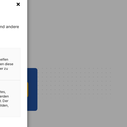
rend andere
helfen
zen diese
er zu
 INFO HUB
tes,
werden
t. Der
ilden,
vest