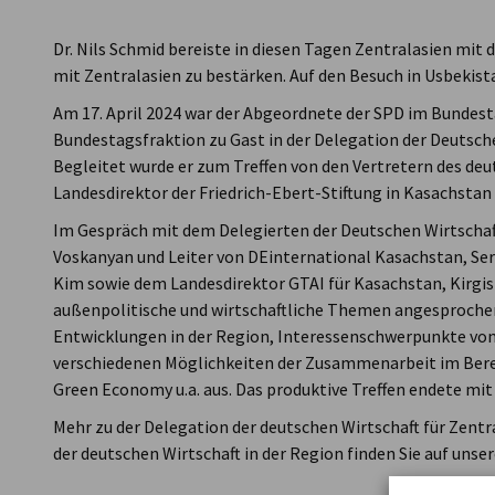
Kazakhstan
Dr. Nils Schmid bereiste in diesen Tagen Zentralasien mi
mit Zentralasien zu bestärken. Auf den Besuch in Usbekist
Am 17. April 2024 war der Abgeordnete der SPD im Bundest
Bundestagsfraktion zu Gast in der Delegation der Deutsche
Begleitet wurde er zum Treffen von den Vertretern des d
Landesdirektor der Friedrich-Ebert-Stiftung in Kasachstan
Im Gespräch mit dem Delegierten der Deutschen Wirtschaf
Voskanyan und Leiter von DEinternational Kasachstan, Serv
Kim sowie dem Landesdirektor GTAI für Kasachstan, Kirgis
außenpolitische und wirtschaftliche Themen angesprochen.
Entwicklungen in der Region, Interessenschwerpunkte von
verschiedenen Möglichkeiten der Zusammenarbeit im Bereic
Green Economy u.a. aus. Das produktive Treffen endete m
Mehr zu der Delegation der deutschen Wirtschaft für Zentra
der deutschen Wirtschaft in der Region finden Sie auf unse