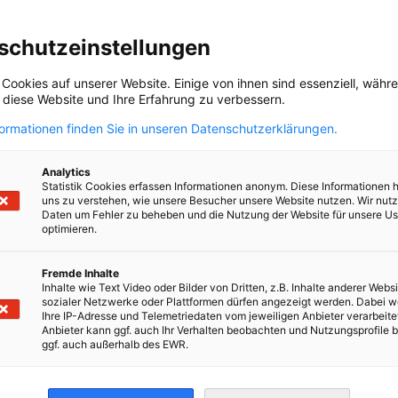
schutzeinstellungen
 Cookies auf unserer Website. Einige von ihnen sind essenziell, wäh
, diese Website und Ihre Erfahrung zu verbessern.
formationen finden Sie in unseren Datenschutzerklärungen.
en
en
 Xing teilen
Kopiere URL zum Clipboard
Analytics
Statistik Cookies erfassen Informationen anonym. Diese Informationen 
uns zu verstehen, wie unsere Besucher unsere Website nutzen. Wir nut
Daten um Fehler zu beheben und die Nutzung der Website für unsere Us
optimieren.
e etwas Anderes?
Fremde Inhalte
ZUM
formationszentrum finden Sie aktuelle Neuigkeiten,
Inhalte wie Text Video oder Bilder von Dritten, z.B. Inhalte anderer Websi
sozialer Netzwerke oder Plattformen dürfen angezeigt werden. Dabei 
eos, Podcasts...
Ihre IP-Adresse und Telemetriedaten vom jeweiligen Anbieter verarbeite
Anbieter kann ggf. auch Ihr Verhalten beobachten und Nutzungsprofile b
ggf. auch außerhalb des EWR.
irtschaft und Energie
Industrie- und Handelskammer
Industrie- und Handelskammer
AHK.de
Germany Trade & In