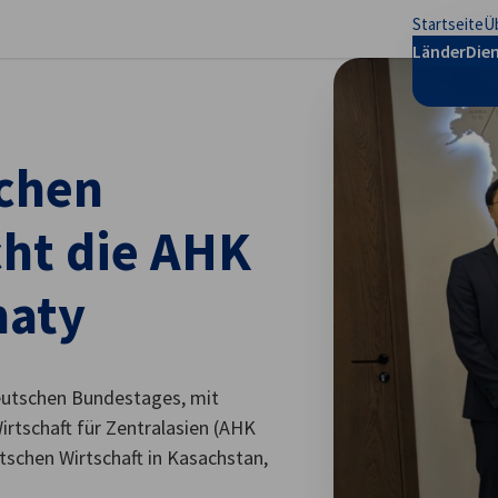
Startseite
Ü
stellungen schließen
Länder
Die
schen
ht die AHK
maty
 Deutschen Bundestages, mit
rtschaft für Zentralasien (AHK
tschen Wirtschaft in Kasachstan,