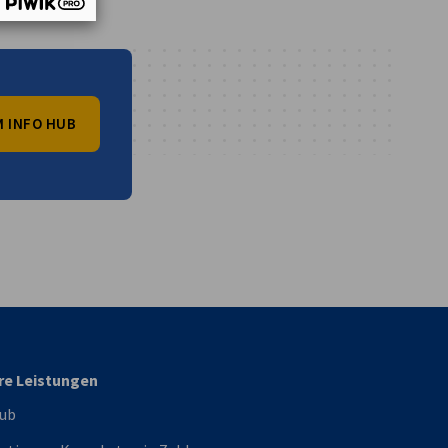
 INFO HUB
vest
re Leistungen
Hub