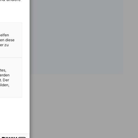
helfen
zen diese
er zu
tes,
werden
t. Der
ilden,