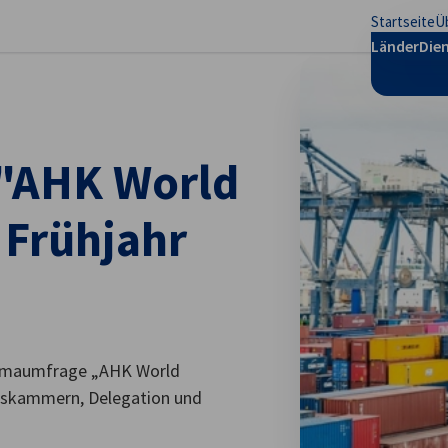
Startseite
Ü
stellungen schließen
Länder
Die
 "AHK World
 Frühjahr
klimaumfrage „AHK World
lskammern, Delegation und