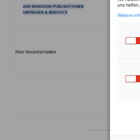
uns helfen
AHK NEWS
DIHK PUBLIKATIONEN
UMFRAGEN & BERICHTE
Weitere In
Hier herunterladen
TEILEN
Auf Facebook teilen
Auf LinkedIn teil
Auf X teil
Auf