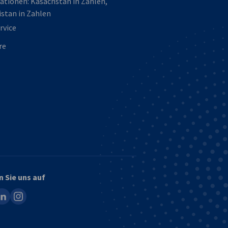
ationen: Kasachstan in Zahlen,
stan in Zahlen
rvice
re
n Sie uns auf
ook
inkedin
instagram