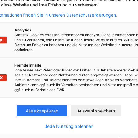
, diese Website und Ihre Erfahrung zu verbessern.
formationen finden Sie in unseren Datenschutzerklärungen.
Analytics
Statistik Cookies erfassen Informationen anonym. Diese Informationen 
uns zu verstehen, wie unsere Besucher unsere Website nutzen. Wir nut
Daten um Fehler zu beheben und die Nutzung der Website für unsere Us
optimieren.
Fremde Inhalte
Inhalte wie Text Video oder Bilder von Dritten, z.B. Inhalte anderer Websi
sozialer Netzwerke oder Plattformen dürfen angezeigt werden. Dabei 
Ihre IP-Adresse und Telemetriedaten vom jeweiligen Anbieter verarbeite
Anbieter kann ggf. auch Ihr Verhalten beobachten und Nutzungsprofile b
ggf. auch außerhalb des EWR.
Alle akzeptieren
Auswahl speichern
Jede Nutzung ablehnen
en
en
 Xing teilen
Kopiere URL zum Clipboard