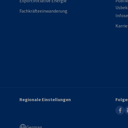
Exportinitiative Energie
Publik
Usbeki
Fachkräfteeinwanderung
Infose
Karrie
Regionale Einstellungen
Folge
faceb
l
German