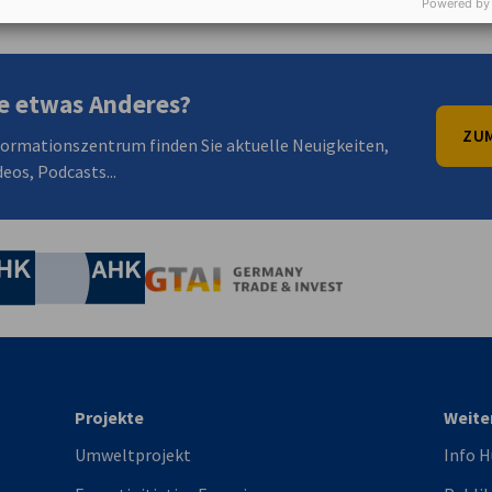
Powered by
e etwas Anderes?
ZUM
formationszentrum finden Sie aktuelle Neuigkeiten,
eos, Podcasts...
irtschaft und Energie
Industrie- und Handelskammer
Industrie- und Handelskammer
AHK.de
Germany Trade & In
Projekte
Weite
Umweltprojekt
Info 