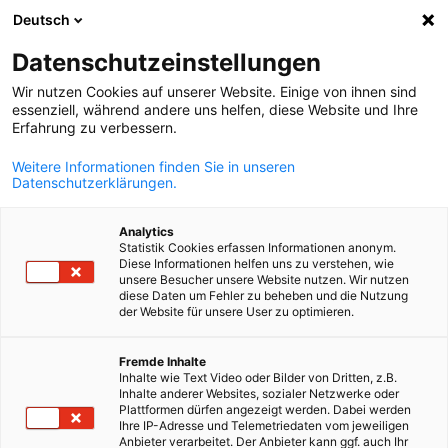
Deutsch
Suche öffnen
Navi
Ein
Datenschutzeinstellungen
Wir nutzen Cookies auf unserer Website. Einige von ihnen sind
essenziell, während andere uns helfen, diese Website und Ihre
Erfahrung zu verbessern.
Weitere Informationen finden Sie in unseren
Datenschutzerklärungen.
Analytics
Statistik Cookies erfassen Informationen anonym.
Diese Informationen helfen uns zu verstehen, wie
pixabay
unsere Besucher unsere Website nutzen. Wir nutzen
Umfragen
diese Daten um Fehler zu beheben und die Nutzung
der Website für unsere User zu optimieren.
German
Fremde Inhalte
Auf dieser Seite finden Sie eine Übersicht über alle Umfragen, d
Inhalte wie Text Video oder Bilder von Dritten, z.B.
wir durchgeführt haben. Unser Ziel ist es, Unternehmen dabei z
Inhalte anderer Websites, sozialer Netzwerke oder
Plattformen dürfen angezeigt werden. Dabei werden
helfen, Trends zu erkennen, Meinungen zu verstehen und
Ihre IP-Adresse und Telemetriedaten vom jeweiligen
Entscheidungen auf fundierten Informationen zu treffen.
Anbieter verarbeitet. Der Anbieter kann ggf. auch Ihr