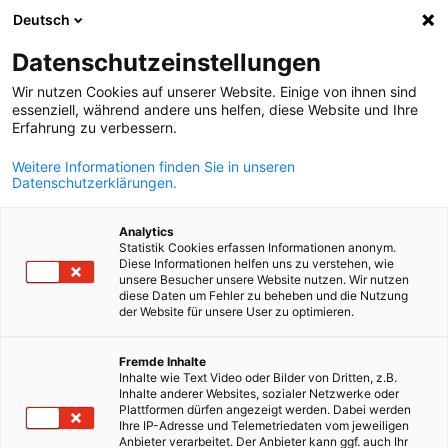
Deutsch
Suche öffnen
Navi
Ein
Datenschutzeinstellungen
Wir nutzen Cookies auf unserer Website. Einige von ihnen sind
essenziell, während andere uns helfen, diese Website und Ihre
Erfahrung zu verbessern.
Weitere Informationen finden Sie in unseren
Datenschutzerklärungen.
Analytics
Statistik Cookies erfassen Informationen anonym.
Diese Informationen helfen uns zu verstehen, wie
Hyatt Regency
unsere Besucher unsere Website nutzen. Wir nutzen
diese Daten um Fehler zu beheben und die Nutzung
Event
18/05/2026
der Website für unsere User zu optimieren.
Tag der Deutschen Wirtschaft i
German
Fremde Inhalte
Inhalte wie Text Video oder Bilder von Dritten, z.B.
Usbekistan 2026
Inhalte anderer Websites, sozialer Netzwerke oder
Plattformen dürfen angezeigt werden. Dabei werden
Ihre IP-Adresse und Telemetriedaten vom jeweiligen
Anbieter verarbeitet. Der Anbieter kann ggf. auch Ihr